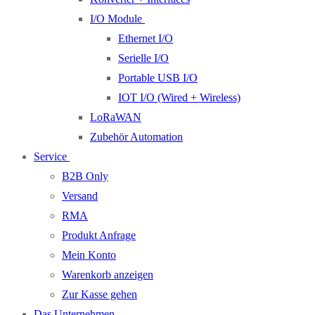
I/O Module
Ethernet I/O
Serielle I/O
Portable USB I/O
IOT I/O (Wired + Wireless)
LoRaWAN
Zubehör Automation
Service
B2B Only
Versand
RMA
Produkt Anfrage
Mein Konto
Warenkorb anzeigen
Zur Kasse gehen
Das Unternehmen