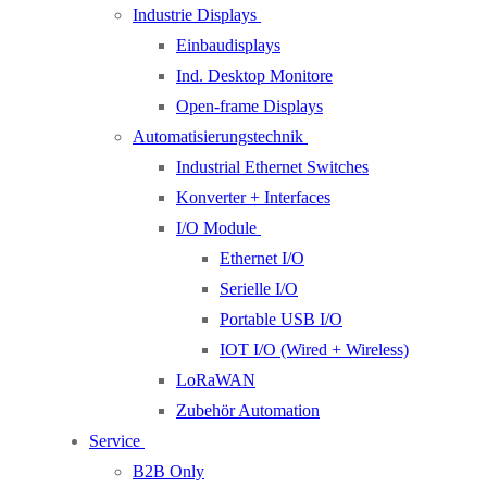
Industrie Displays
Einbaudisplays
Ind. Desktop Monitore
Open-frame Displays
Automatisierungstechnik
Industrial Ethernet Switches
Konverter + Interfaces
I/O Module
Ethernet I/O
Serielle I/O
Portable USB I/O
IOT I/O (Wired + Wireless)
LoRaWAN
Zubehör Automation
Service
B2B Only