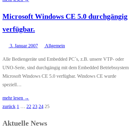
Microsoft Windows CE 5.0 durchgängig
verfügbar.
3. Januar 2007
Allgemein
Alle Bediengeräte und Embedded PC´s, z.B. unsere VTP- oder
UNO-Serie, sind durchgängig mit dem Embedded Betriebssystem
Microsoft Windows CE 5.0 verfügbar. Windows CE wurde
speziell…
mehr lesen →
zurück
1
…
22
23
24
25
Seitennummerierung
der
Aktuelle News
Beiträge