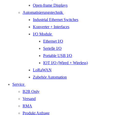
Open-frame Displays
Automatisierungstechnik
Industrial Ethernet Switches
Konverter + Interfaces
I/O Module
Ethernet I/O
Serielle I/O
Portable USB I/O
IOT I/O (Wired + Wireless)
LoRaWAN
Zubehör Automation
Service
B2B Only
Versand
RMA
Produkt Anfrage