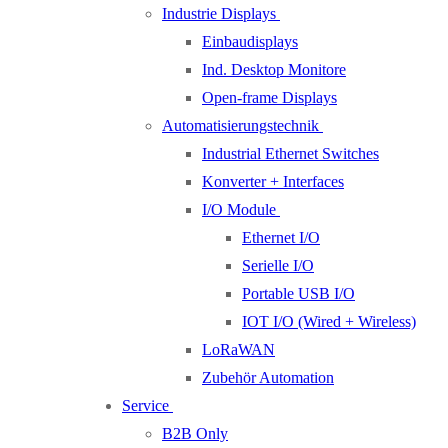
Industrie Displays
Einbaudisplays
Ind. Desktop Monitore
Open-frame Displays
Automatisierungstechnik
Industrial Ethernet Switches
Konverter + Interfaces
I/O Module
Ethernet I/O
Serielle I/O
Portable USB I/O
IOT I/O (Wired + Wireless)
LoRaWAN
Zubehör Automation
Service
B2B Only