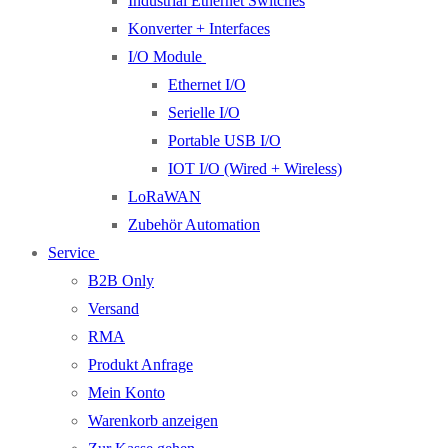
Industrial Ethernet Switches
Konverter + Interfaces
I/O Module
Ethernet I/O
Serielle I/O
Portable USB I/O
IOT I/O (Wired + Wireless)
LoRaWAN
Zubehör Automation
Service
B2B Only
Versand
RMA
Produkt Anfrage
Mein Konto
Warenkorb anzeigen