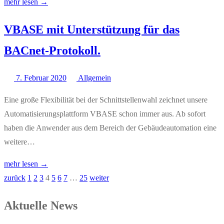
mehr lesen →
VBASE mit Unterstützung für das
BACnet-Protokoll.
7. Februar 2020
Allgemein
Eine große Flexibilität bei der Schnittstellenwahl zeichnet unsere
Automatisierungsplattform VBASE schon immer aus. Ab sofort
haben die Anwender aus dem Bereich der Gebäudeautomation eine
weitere…
mehr lesen →
zurück
1
2
3
4
5
6
7
…
25
weiter
Seitennummerierung
der
Aktuelle News
Beiträge