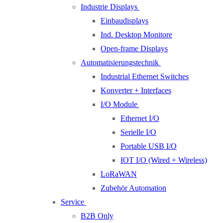
Industrie Displays
Einbaudisplays
Ind. Desktop Monitore
Open-frame Displays
Automatisierungstechnik
Industrial Ethernet Switches
Konverter + Interfaces
I/O Module
Ethernet I/O
Serielle I/O
Portable USB I/O
IOT I/O (Wired + Wireless)
LoRaWAN
Zubehör Automation
Service
B2B Only