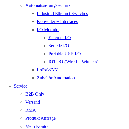
Automatisierungstechnik
Industrial Ethernet Switches
Konverter + Interfaces
I/O Module
Ethernet I/O
Serielle I/O
Portable USB I/O
IOT I/O (Wired + Wireless)
LoRaWAN
Zubehör Automation
Service
B2B Only
Versand
RMA
Produkt Anfrage
Mein Konto