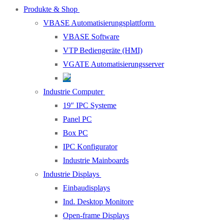
Produkte & Shop
VBASE Automatisierungsplattform
VBASE Software
VTP Bediengeräte (HMI)
VGATE Automatisierungsserver
Industrie Computer
19″ IPC Systeme
Panel PC
Box PC
IPC Konfigurator
Industrie Mainboards
Industrie Displays
Einbaudisplays
Ind. Desktop Monitore
Open-frame Displays