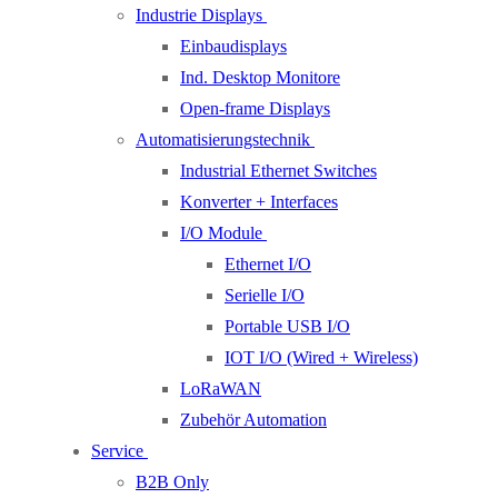
Industrie Displays
Einbaudisplays
Ind. Desktop Monitore
Open-frame Displays
Automatisierungstechnik
Industrial Ethernet Switches
Konverter + Interfaces
I/O Module
Ethernet I/O
Serielle I/O
Portable USB I/O
IOT I/O (Wired + Wireless)
LoRaWAN
Zubehör Automation
Service
B2B Only