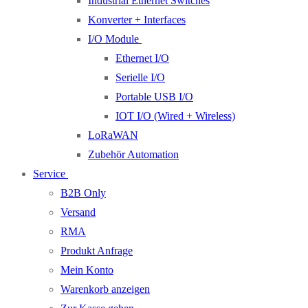
Industrial Ethernet Switches
Konverter + Interfaces
I/O Module
Ethernet I/O
Serielle I/O
Portable USB I/O
IOT I/O (Wired + Wireless)
LoRaWAN
Zubehör Automation
Service
B2B Only
Versand
RMA
Produkt Anfrage
Mein Konto
Warenkorb anzeigen