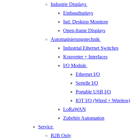
Industrie Displays
Einbaudisplays
Ind. Desktop Monitore
Open-frame Displays
Automatisierungstechnik
Industrial Ethernet Switches
Konverter + Interfaces
I/O Module
Ethernet I/O
Serielle I/O
Portable USB I/O
IOT I/O (Wired + Wireless)
LoRaWAN
Zubehör Automation
Service
B2B Only