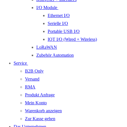
I/O Module
Ethernet I/O
Serielle I/O
Portable USB I/O
IOT I/O (Wired + Wireless)
LoRaWAN
Zubehör Automation
Service
B2B Only
Versand
RMA
Produkt Anfrage
Mein Konto
Warenkorb anzeigen
Zur Kasse gehen
Das Unternehmen