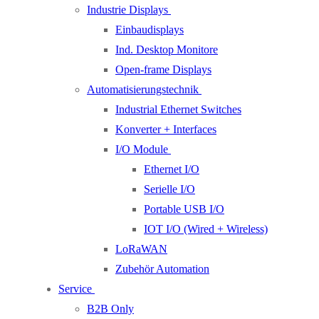
Industrie Displays
Einbaudisplays
Ind. Desktop Monitore
Open-frame Displays
Automatisierungstechnik
Industrial Ethernet Switches
Konverter + Interfaces
I/O Module
Ethernet I/O
Serielle I/O
Portable USB I/O
IOT I/O (Wired + Wireless)
LoRaWAN
Zubehör Automation
Service
B2B Only