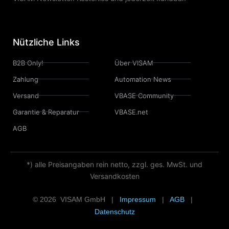
Nützliche Links
B2B Only!
Über VISAM
Zahlung
Automation News
Versand
VBASE Community
Garantie & Reparatur
VBASE.net
AGB
*) alle Preisangaben rein netto, zzgl. ges. MwSt. und
Versandkosten
© 2026 VISAM GmbH |
Impressum
|
AGB
|
Datenschutz