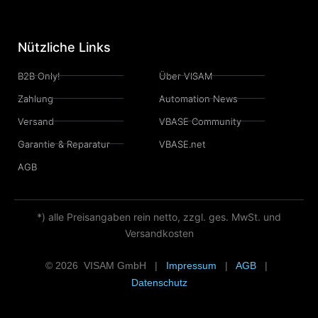
Nützliche Links
B2B Only!
Über VISAM
Zahlung
Automation News
Versand
VBASE Community
Garantie & Reparatur
VBASE.net
AGB
*) alle Preisangaben rein netto, zzgl. ges. MwSt. und
Versandkosten
© 2026 VISAM GmbH |
Impressum
|
AGB
|
Datenschutz