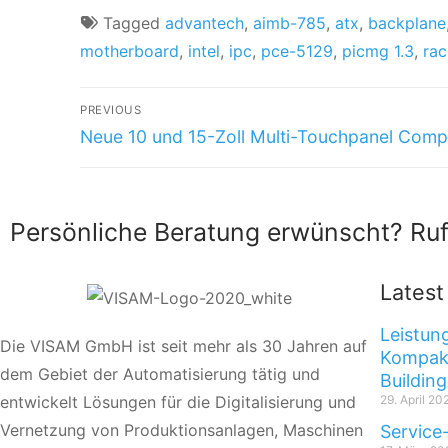
Tagged
advantech
,
aimb-785
,
atx
,
backplane
motherboard
,
intel
,
ipc
,
pce-5129
,
picmg 1.3
,
ra
PREVIOUS
Neue 10 und 15-Zoll Multi-Touchpanel Comp
Persönliche Beratung erwünscht? Ruf
Lates
Leistun
Die VISAM GmbH ist seit mehr als 30 Jahren auf
Kompakt
dem Gebiet der Automatisierung tätig und
Building
entwickelt Lösungen für die Digitalisierung und
29. April 20
Vernetzung von Produktionsanlagen, Maschinen
Service