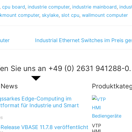
,
cpu board
,
industrie computer
,
industrie mainboard
,
indus
ckmount computer
,
skylake
,
slot cpu
,
wallmount computer
uter
Industrial Ethernet Switches im Preis ge
en Sie uns an +49 (0) 2631 941288-0.
t News
Produktkateg
gssarkes Edge-Computing im
format für Industrie und Smart
26
VTP
-Release VBASE 11.7.8 veröffentlicht
HMI