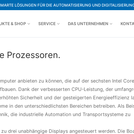
SMARTE LÖSUNGEN FÜR DIE AUTOMATISIERUNG UND DIGITALISIERUNG
UKTE & SHOP
SERVICE
DAS UNTERNEHMEN
KONT
ke Prozessoren.
omputer anbieten zu können, die auf der sechsten Intel Cor
fbauen. Dank der verbesserten CPU-Leistung, der umfangr
erhöhten Sicherheit und der gesteigerten Energieeffizienz l
eme in den unterschiedlichsten Bereichen betreiben. Als Bei
nik, die industrielle Automation und Transportsysteme zu
 zu drei unabhängige Displays angesteuert werden. Die Bo