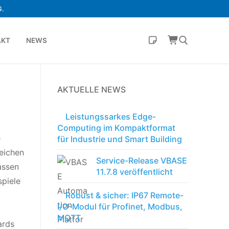
.
AKT
NEWS
AKTUELLE NEWS
Leistungssarkes Edge-
Computing im Kompaktformat
e
für Industrie und Smart Building
eichen
Service-Release VBASE
assen
11.7.8 veröffentlicht
spiele
Robust & sicher: IP67 Remote-
I/O-Modul für Profinet, Modbus,
MQTT
ards