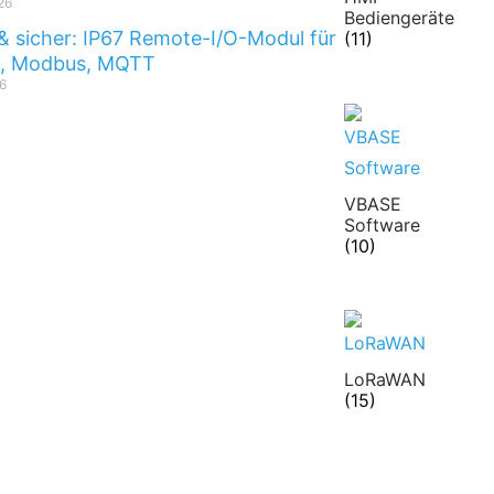
26
Bediengeräte
& sicher: IP67 Remote-I/O-Modul für
(11)
t, Modbus, MQTT
6
VBASE
Software
(10)
LoRaWAN
(15)