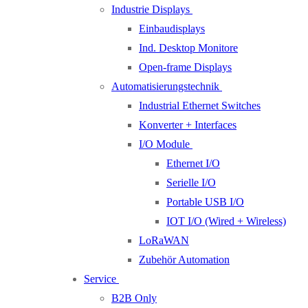
Industrie Displays
Einbaudisplays
Ind. Desktop Monitore
Open-frame Displays
Automatisierungstechnik
Industrial Ethernet Switches
Konverter + Interfaces
I/O Module
Ethernet I/O
Serielle I/O
Portable USB I/O
IOT I/O (Wired + Wireless)
LoRaWAN
Zubehör Automation
Service
B2B Only