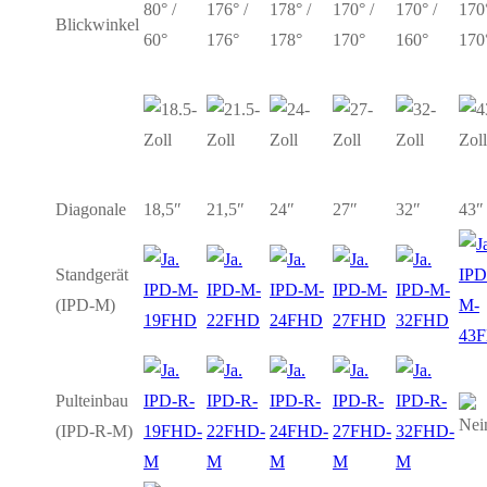
80° /
176° /
178° /
170° /
170° /
170°
Blickwinkel
60°
176°
178°
170°
160°
170
Diagonale
18,5″
21,5″
24″
27″
32″
43″
Standgerät
IPD
IPD-M-
IPD-M-
IPD-M-
IPD-M-
IPD-M-
(IPD-M)
M-
19FHD
22FHD
24FHD
27FHD
32FHD
43
Pulteinbau
IPD-R-
IPD-R-
IPD-R-
IPD-R-
IPD-R-
(IPD-R-M)
19FHD-
22FHD-
24FHD-
27FHD-
32FHD-
M
M
M
M
M