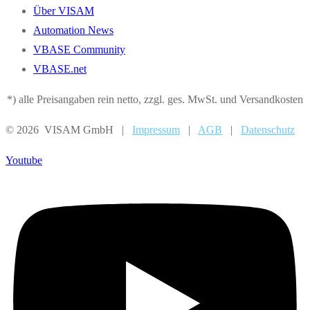
Über VISAM
Automation News
VBASE Community
VBASE.net
*) alle Preisangaben rein netto, zzgl. ges. MwSt. und Versandkosten
© 2026 VISAM GmbH |
Impressum
|
AGB
|
Datenschutz
Youtube