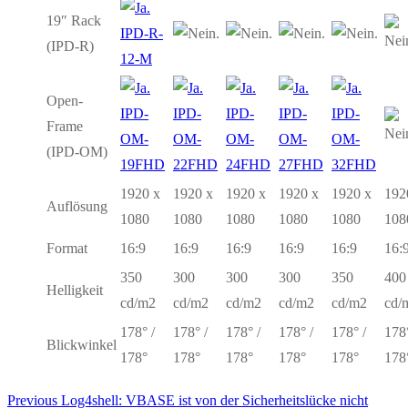
19″ Rack
IPD-R-
(IPD-R)
12-M
Open-
IPD-
IPD-
IPD-
IPD-
IPD-
Frame
OM-
OM-
OM-
OM-
OM-
(IPD-OM)
19FHD
22FHD
24FHD
27FHD
32FHD
1920 x
1920 x
1920 x
1920 x
1920 x
192
Auflösung
1080
1080
1080
1080
1080
108
Format
16:9
16:9
16:9
16:9
16:9
16:
350
300
300
300
350
400
Helligkeit
cd/m2
cd/m2
cd/m2
cd/m2
cd/m2
cd/
178° /
178° /
178° /
178° /
178° /
178°
Blickwinkel
178°
178°
178°
178°
178°
178
Previous
Previous
Log4shell: VBASE ist von der Sicherheitslücke nicht
Beitragsnavigation