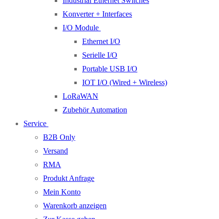
Industrial Ethernet Switches
Konverter + Interfaces
I/O Module
Ethernet I/O
Serielle I/O
Portable USB I/O
IOT I/O (Wired + Wireless)
LoRaWAN
Zubehör Automation
Service
B2B Only
Versand
RMA
Produkt Anfrage
Mein Konto
Warenkorb anzeigen