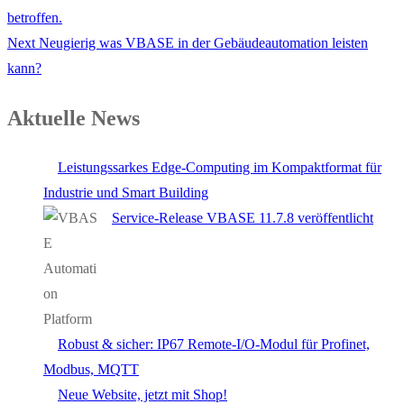
post:
betroffen.
Next
Next
Neugierig was VBASE in der Gebäudeautomation leisten
post:
kann?
Aktuelle News
Leistungssarkes Edge-Computing im Kompaktformat für
Industrie und Smart Building
Service-Release VBASE 11.7.8 veröffentlicht
Robust & sicher: IP67 Remote-I/O-Modul für Profinet,
Modbus, MQTT
Neue Website, jetzt mit Shop!