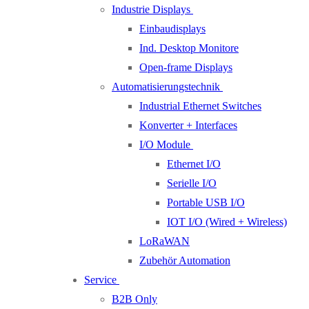
Industrie Displays
Einbaudisplays
Ind. Desktop Monitore
Open-frame Displays
Automatisierungstechnik
Industrial Ethernet Switches
Konverter + Interfaces
I/O Module
Ethernet I/O
Serielle I/O
Portable USB I/O
IOT I/O (Wired + Wireless)
LoRaWAN
Zubehör Automation
Service
B2B Only