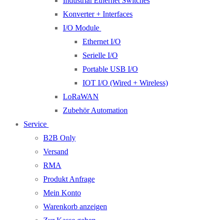
Industrial Ethernet Switches
Konverter + Interfaces
I/O Module
Ethernet I/O
Serielle I/O
Portable USB I/O
IOT I/O (Wired + Wireless)
LoRaWAN
Zubehör Automation
Service
B2B Only
Versand
RMA
Produkt Anfrage
Mein Konto
Warenkorb anzeigen