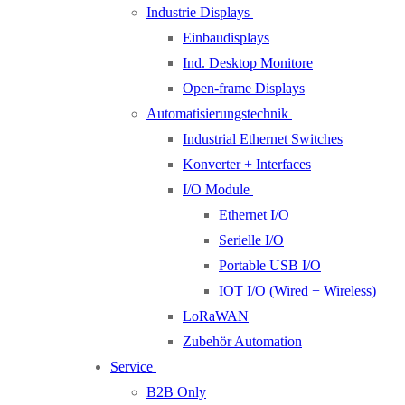
Industrie Displays
Einbaudisplays
Ind. Desktop Monitore
Open-frame Displays
Automatisierungstechnik
Industrial Ethernet Switches
Konverter + Interfaces
I/O Module
Ethernet I/O
Serielle I/O
Portable USB I/O
IOT I/O (Wired + Wireless)
LoRaWAN
Zubehör Automation
Service
B2B Only