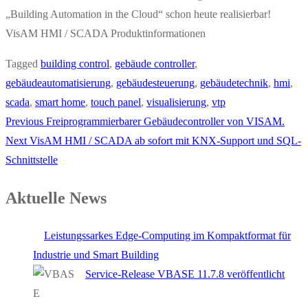
„Building Automation in the Cloud“ schon heute realisierbar!
VisAM HMI / SCADA Produktinformationen
Tagged
building control
,
gebäude controller
,
gebäudeautomatisierung
,
gebäudesteuerung
,
gebäudetechnik
,
hmi
,
scada
,
smart home
,
touch panel
,
visualisierung
,
vtp
Previous
Freiprogrammierbarer Gebäudecontroller von VISAM.
Next
VisAM HMI / SCADA ab sofort mit KNX-Support und SQL-
Schnittstelle
Aktuelle News
Leistungssarkes Edge-Computing im Kompaktformat für
Industrie und Smart Building
Service-Release VBASE 11.7.8 veröffentlicht