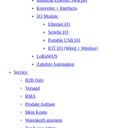
Industrial Ethernet Switches
Konverter + Interfaces
I/O Module
Ethernet I/O
Serielle I/O
Portable USB I/O
IOT I/O (Wired + Wireless)
LoRaWAN
Zubehör Automation
Service
B2B Only
Versand
RMA
Produkt Anfrage
Mein Konto
Warenkorb anzeigen