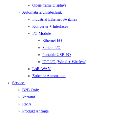
Open-frame Displays
Automatisierungstechnik
Industrial Ethernet Switches
Konverter + Interfaces
I/O Module
Ethernet I/O
Serielle I/O
Portable USB I/O
IOT I/O (Wired + Wireless)
LoRaWAN
Zubehör Automation
Service
B2B Only
Versand
RMA
Produkt Anfrage