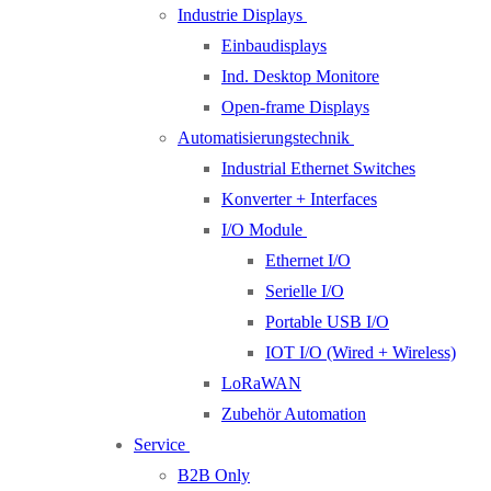
Industrie Displays
Einbaudisplays
Ind. Desktop Monitore
Open-frame Displays
Automatisierungstechnik
Industrial Ethernet Switches
Konverter + Interfaces
I/O Module
Ethernet I/O
Serielle I/O
Portable USB I/O
IOT I/O (Wired + Wireless)
LoRaWAN
Zubehör Automation
Service
B2B Only