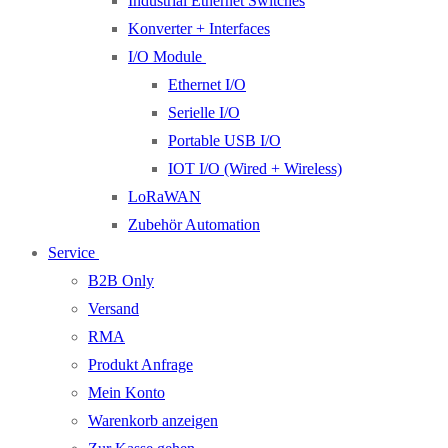
Industrial Ethernet Switches
Konverter + Interfaces
I/O Module
Ethernet I/O
Serielle I/O
Portable USB I/O
IOT I/O (Wired + Wireless)
LoRaWAN
Zubehör Automation
Service
B2B Only
Versand
RMA
Produkt Anfrage
Mein Konto
Warenkorb anzeigen