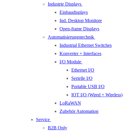
Industrie Displays
Einbaudisplays
Ind. Desktop Monitore
Open-frame Displays
Automatisierungstechnik
Industrial Ethernet Switches
Konverter + Interfaces
I/O Module
Ethernet I/O
Serielle I/O
Portable USB I/O
IOT I/O (Wired + Wireless)
LoRaWAN
Zubehör Automation
Service
B2B Only