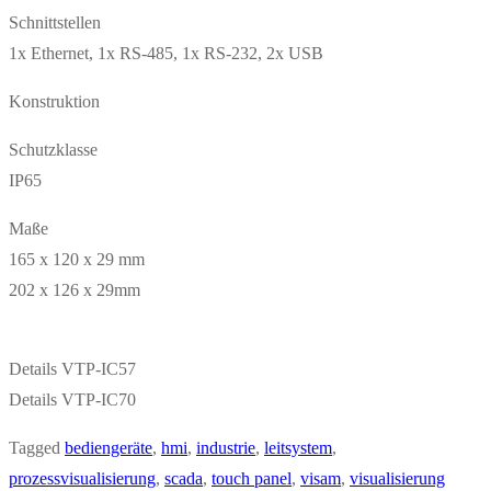
Schnittstellen
1x Ethernet, 1x RS-485, 1x RS-232, 2x USB
Konstruktion
Schutzklasse
IP65
Maße
165 x 120 x 29 mm
202 x 126 x 29mm
Details VTP-IC57
Details VTP-IC70
Tagged
bediengeräte
,
hmi
,
industrie
,
leitsystem
,
prozessvisualisierung
,
scada
,
touch panel
,
visam
,
visualisierung