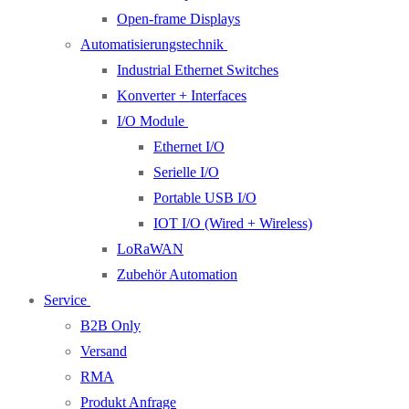
Open-frame Displays
Automatisierungstechnik
Industrial Ethernet Switches
Konverter + Interfaces
I/O Module
Ethernet I/O
Serielle I/O
Portable USB I/O
IOT I/O (Wired + Wireless)
LoRaWAN
Zubehör Automation
Service
B2B Only
Versand
RMA
Produkt Anfrage