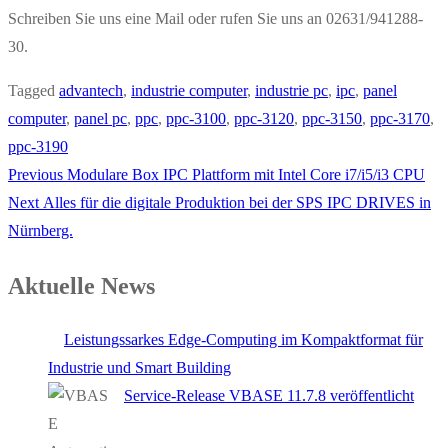
Schreiben Sie uns eine Mail oder rufen Sie uns an 02631/941288-
30.
Tagged
advantech
,
industrie computer
,
industrie pc
,
ipc
,
panel
computer
,
panel pc
,
ppc
,
ppc-3100
,
ppc-3120
,
ppc-3150
,
ppc-3170
,
ppc-3190
Previous
Previous
Modulare Box IPC Plattform mit Intel Core i7/i5/i3 CPU
Beitragsnavigation
Next
post:
Next
Alles für die digitale Produktion bei der SPS IPC DRIVES in
post:
Nürnberg.
Aktuelle News
Leistungssarkes Edge-Computing im Kompaktformat für
Industrie und Smart Building
Service-Release VBASE 11.7.8 veröffentlicht