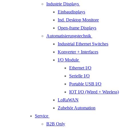
Industrie Displays
Einbaudisplays
Ind. Desktop Monitore
Open-frame Displays
Automatisierungstechnik
Industrial Ethernet Switches
Konverter + Interfaces
I/O Module
Ethernet I/O
Serielle I/O
Portable USB I/O
IOT I/O (Wired + Wireless)
LoRaWAN
Zubehör Automation
Service
B2B Only