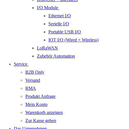
I/O Module
Ethernet I/O
Serielle I/O
Portable USB I/O
IOT I/O (Wired + Wireless)
LoRaWAN
Zubehör Automation
Service
B2B Only
Versand
RMA
Produkt Anfrage
Mein Konto
Warenkorb anzeigen
Zur Kasse gehen
Das Unternehmen