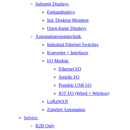
Industrie Displays
Einbaudisplays
Ind. Desktop Monitore
Open-frame Displays
Automatisierungstechnik
Industrial Ethernet Switches
Konverter + Interfaces
I/O Module
Ethernet I/O
Serielle I/O
Portable USB I/O
IOT I/O (Wired + Wireless)
LoRaWAN
Zubehör Automation
Service
B2B Only