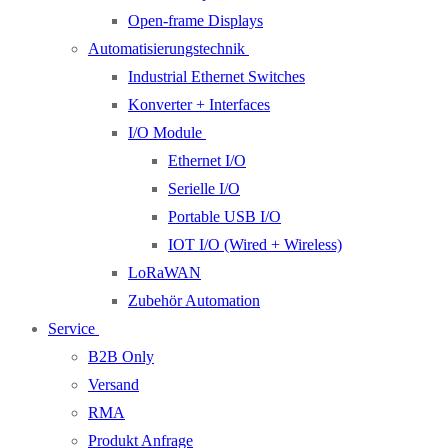
Open-frame Displays
Automatisierungstechnik
Industrial Ethernet Switches
Konverter + Interfaces
I/O Module
Ethernet I/O
Serielle I/O
Portable USB I/O
IOT I/O (Wired + Wireless)
LoRaWAN
Zubehör Automation
Service
B2B Only
Versand
RMA
Produkt Anfrage