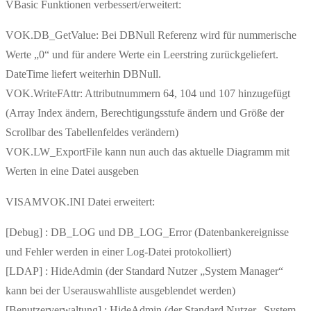
VBasic Funktionen verbessert/erweitert:
VOK.DB_GetValue: Bei DBNull Referenz wird für nummerische
Werte „0“ und für andere Werte ein Leerstring zurückgeliefert.
DateTime liefert weiterhin DBNull.
VOK.WriteFAttr: Attributnummern 64, 104 und 107 hinzugefügt
(Array Index ändern, Berechtigungsstufe ändern und Größe der
Scrollbar des Tabellenfeldes verändern)
VOK.LW_ExportFile kann nun auch das aktuelle Diagramm mit
Werten in eine Datei ausgeben
VISAMVOK.INI Datei erweitert:
[Debug] : DB_LOG und DB_LOG_Error (Datenbankereignisse
und Fehler werden in einer Log-Datei protokolliert)
[LDAP] : HideAdmin (der Standard Nutzer „System Manager“
kann bei der Userauswahlliste ausgeblendet werden)
[Benutzerverwaltung] : HideAdmin (der Standard Nutzer „System