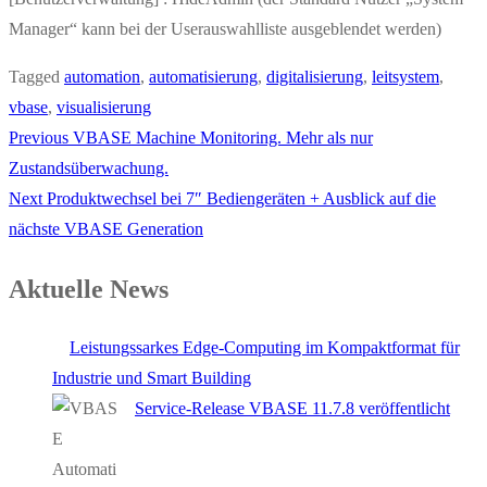
Manager“ kann bei der Userauswahlliste ausgeblendet werden)
Tagged
automation
,
automatisierung
,
digitalisierung
,
leitsystem
,
vbase
,
visualisierung
Previous
Previous
VBASE Machine Monitoring. Mehr als nur
Beitragsnavigation
post:
Zustandsüberwachung.
Next
Next
Produktwechsel bei 7″ Bediengeräten + Ausblick auf die
post:
nächste VBASE Generation
Aktuelle News
Leistungssarkes Edge-Computing im Kompaktformat für
Industrie und Smart Building
Service-Release VBASE 11.7.8 veröffentlicht