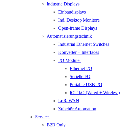
Industrie Displays
Einbaudisplays
Ind. Desktop Monitore
Open-frame Displays
Automatisierungstechnik
Industrial Ethernet Switches
Konverter + Interfaces
I/O Module
Ethernet I/O
Serielle I/O
Portable USB I/O
IOT I/O (Wired + Wireless)
LoRaWAN
Zubehör Automation
Service
B2B Only