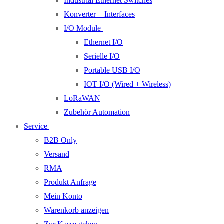
Industrial Ethernet Switches
Konverter + Interfaces
I/O Module
Ethernet I/O
Serielle I/O
Portable USB I/O
IOT I/O (Wired + Wireless)
LoRaWAN
Zubehör Automation
Service
B2B Only
Versand
RMA
Produkt Anfrage
Mein Konto
Warenkorb anzeigen