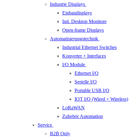
Industrie Displays
Einbaudisplays
Ind. Desktop Monitore
Open-frame Displays
Automatisierungstechnik
Industrial Ethernet Switches
Konverter + Interfaces
I/O Module
Ethernet I/O
Serielle I/O
Portable USB I/O
IOT I/O (Wired + Wireless)
LoRaWAN
Zubehör Automation
Service
B2B Only