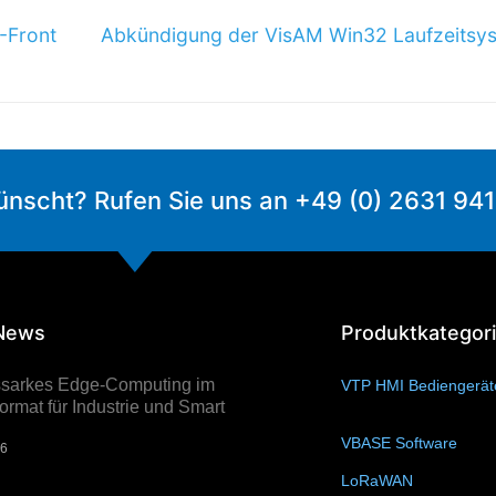
-Front
Abkündigung der VisAM Win32 Laufzeitsy
ünscht? Rufen Sie uns an +49 (0) 2631 94
 News
Produktkategor
ssarkes Edge-Computing im
VTP HMI Bediengerä
rmat für Industrie und Smart
VBASE Software
(10)
26
LoRaWAN
(15)