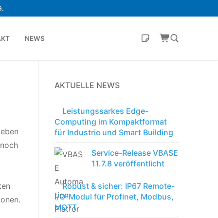
.
AKT
NEWS
AKTUELLE NEWS
Leistungssarkes Edge-
Computing im Kompaktformat
geben
für Industrie und Smart Building
 noch
Service-Release VBASE
11.7.8 veröffentlicht
ten
Robust & sicher: IP67 Remote-
I/O-Modul für Profinet, Modbus,
ionen.
MQTT