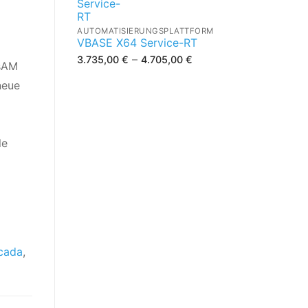
AUTOMATISIERUNGSPLATTFORM
VBASE X64 Service-RT
–
3.735,00
€
4.705,00
€
isAM
neue
le
cada
,