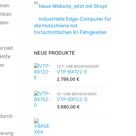
inen
Neue Website, jetzt mit Shop!
tiken
Industrielle Edge-Computer für
rden.
die Hutschiene mit
fortschrittlichen KI-Fähigkeiten
rzielt
NEUE PRODUKTE
Hilfe
en
12.1" HMI BEDIENGERÄT
VTP-BX122-E
2.799,00
€
15" HMI BEDIENGERÄT
VTP-BX152-0
3.680,00
€
 durch
ierung