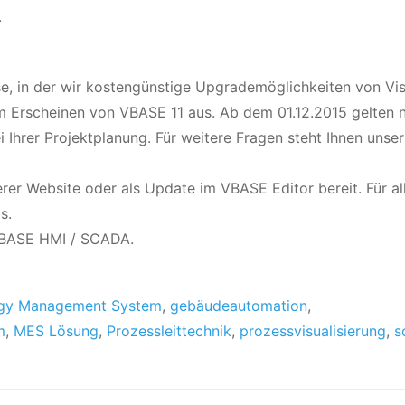
.
se, in der wir kostengünstige Upgrademöglichkeiten von V
 Erscheinen von VBASE 11 aus. Ab dem 01.12.2015 gelten 
i Ihrer Projektplanung. Für weitere Fragen steht Ihnen unser
er Website oder als Update im VBASE Editor bereit. Für al
s.
VBASE HMI / SCADA.
gy Management System
,
gebäudeautomation
,
m
,
MES Lösung
,
Prozessleittechnik
,
prozessvisualisierung
,
s