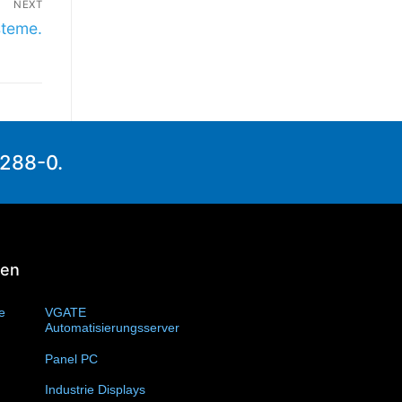
NEXT
steme.
1288-0.
ien
te
(11)
VGATE
Automatisierungsserver
(4)
Panel PC
(11)
Industrie Displays
(57)