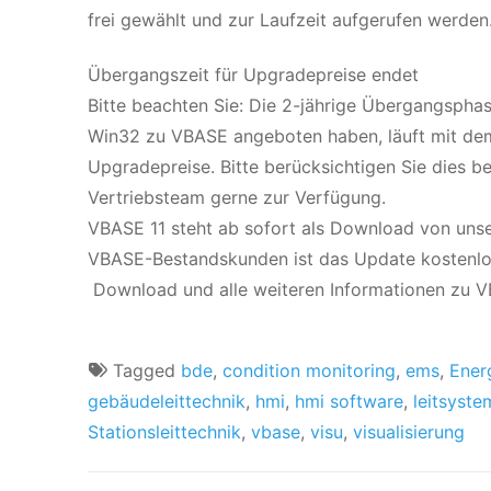
frei gewählt und zur Laufzeit aufgerufen werden
Übergangszeit für Upgradepreise endet
Bitte beachten Sie: Die 2-jährige Übergangspha
Win32 zu VBASE angeboten haben, läuft mit dem
Upgradepreise. Bitte berücksichtigen Sie dies be
Vertriebsteam gerne zur Verfügung.
VBASE 11 steht ab sofort als Download von unser
VBASE-Bestandskunden ist das Update kostenlo
Download und alle weiteren Informationen zu 
Tagged
bde
,
condition monitoring
,
ems
,
Ener
gebäudeleittechnik
,
hmi
,
hmi software
,
leitsyste
Stationsleittechnik
,
vbase
,
visu
,
visualisierung