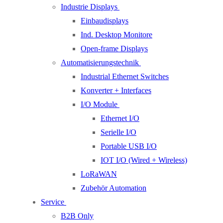
Industrie Displays
Einbaudisplays
Ind. Desktop Monitore
Open-frame Displays
Automatisierungstechnik
Industrial Ethernet Switches
Konverter + Interfaces
I/O Module
Ethernet I/O
Serielle I/O
Portable USB I/O
IOT I/O (Wired + Wireless)
LoRaWAN
Zubehör Automation
Service
B2B Only