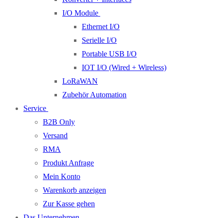
I/O Module
Ethernet I/O
Serielle I/O
Portable USB I/O
IOT I/O (Wired + Wireless)
LoRaWAN
Zubehör Automation
Service
B2B Only
Versand
RMA
Produkt Anfrage
Mein Konto
Warenkorb anzeigen
Zur Kasse gehen
Das Unternehmen