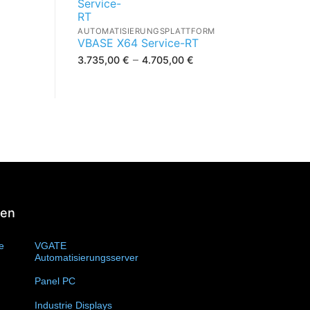
AUTOMATISIERUNGSPLATTFORM
VBASE X64 Service-RT
–
3.735,00
€
4.705,00
€
1288-0.
ien
te
(11)
VGATE
Automatisierungsserver
(4)
Panel PC
(11)
Industrie Displays
(57)