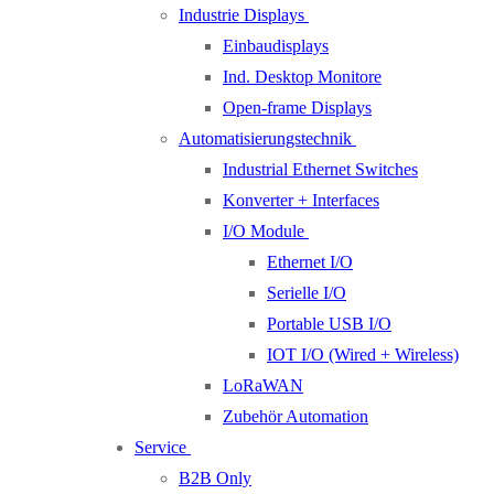
Industrie Displays
Einbaudisplays
Ind. Desktop Monitore
Open-frame Displays
Automatisierungstechnik
Industrial Ethernet Switches
Konverter + Interfaces
I/O Module
Ethernet I/O
Serielle I/O
Portable USB I/O
IOT I/O (Wired + Wireless)
LoRaWAN
Zubehör Automation
Service
B2B Only