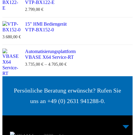
VTP-BX122-E
2.799,00
€
15" HMI Bediengerät
VTP-BX152-0
3.680,00
€
Automatisierungsplattform
VBASE X64 Service-RT
–
3.735,00
€
4.705,00
€
Persönliche Beratung erwünscht? Rufen Sie
uns an +49 (0) 2631 941288-0.