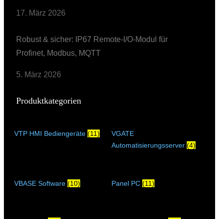
17. März 2026
Robust & sicher: IP67 Remote-I/O-Modul für
Profinet, Modbus, MQTT
5. März 2026
Produktkategorien
VTP HMI Bediengeräte
(11)
VGATE
Automatisierungsserver
(4)
VBASE Software
(10)
Panel PC
(11)