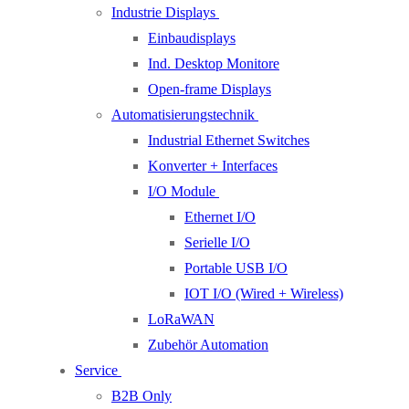
Industrie Displays
Einbaudisplays
Ind. Desktop Monitore
Open-frame Displays
Automatisierungstechnik
Industrial Ethernet Switches
Konverter + Interfaces
I/O Module
Ethernet I/O
Serielle I/O
Portable USB I/O
IOT I/O (Wired + Wireless)
LoRaWAN
Zubehör Automation
Service
B2B Only