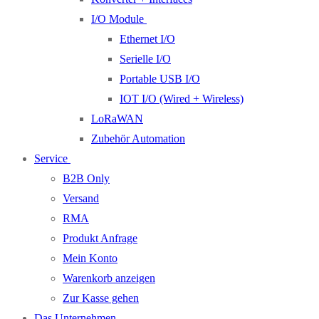
I/O Module
Ethernet I/O
Serielle I/O
Portable USB I/O
IOT I/O (Wired + Wireless)
LoRaWAN
Zubehör Automation
Service
B2B Only
Versand
RMA
Produkt Anfrage
Mein Konto
Warenkorb anzeigen
Zur Kasse gehen
Das Unternehmen