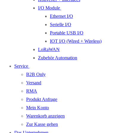
I/O Module
Ethernet I/O
Serielle I/O
Portable USB I/O
IOT I/O (Wired + Wireless)
LoRaWAN
Zubehör Automation
Service
B2B Only
Versand
RMA
Produkt Anfrage
Mein Konto
Warenkorb anzeigen
Zur Kasse gehen
Das Unternehmen