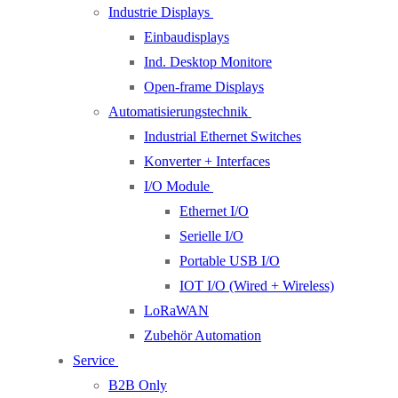
Industrie Displays
Einbaudisplays
Ind. Desktop Monitore
Open-frame Displays
Automatisierungstechnik
Industrial Ethernet Switches
Konverter + Interfaces
I/O Module
Ethernet I/O
Serielle I/O
Portable USB I/O
IOT I/O (Wired + Wireless)
LoRaWAN
Zubehör Automation
Service
B2B Only