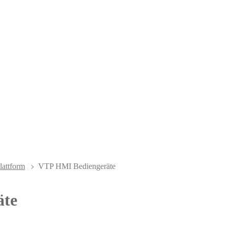
attform
VTP HMI Bediengeräte
äte