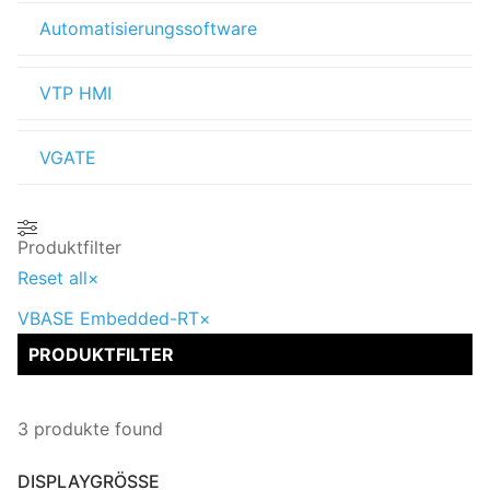
Automatisierungssoftware
VTP HMI
VGATE
Produktfilter
Reset all
×
VBASE Embedded-RT
×
PRODUKTFILTER
3
produkte found
DISPLAYGRÖSSE