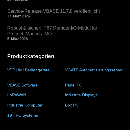
Service-Release VBASE 11.7.8 veröffentlicht
17. März 2026
Robust & sicher: IP67 Remote-I/O-Modul für
Profinet, Modbus, MQTT
5. März 2026
Produktkategorien
VTP HMI Bediengeräte
(11)
VGATE Automatisierungsserver
(4)
VBASE Software
(10)
Panel PC
(11)
LoRaWAN
(15)
Industrie Displays
(57)
Industrie Computer
(34)
Box PC
(6)
19" IPC Systeme
(6)