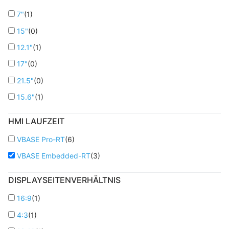
7"
(
1
)
15"
(
0
)
12.1"
(
1
)
17"
(
0
)
21.5"
(
0
)
15.6"
(
1
)
HMI LAUFZEIT
VBASE Pro-RT
(
6
)
VBASE Embedded-RT
(
3
)
DISPLAYSEITENVERHÄLTNIS
16:9
(
1
)
4:3
(
1
)