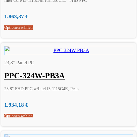
Intel Core i3-1115G4E Fanless 21.5″ FHD PPC
1.863,37
€
Optionen wählen
23,8" Panel PC
PPC-324W-PB3A
23.8″ FHD PPC w/Intel i3-1115G4E, Pcap
1.934,18
€
Optionen wählen