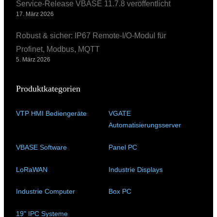
Service-Release VBASE 11.7.8 veröffentlicht
17. März 2026
Robust & sicher: IP67 Remote-I/O-Modul für
Profinet, Modbus, MQTT
5. März 2026
Produktkategorien
VTP HMI Bediengeräte
(11)
VGATE
Automatisierungsserver
(4)
VBASE Software
(10)
Panel PC
(11)
LoRaWAN
(15)
Industrie Displays
(57)
Industrie Computer
(34)
Box PC
(6)
19" IPC Systeme
(6)