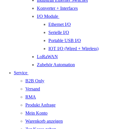
Industrial Ethernet Switches
Konverter + Interfaces
I/O Module
Ethernet I/O
Serielle I/O
Portable USB I/O
IOT I/O (Wired + Wireless)
LoRaWAN
Zubehör Automation
Service
B2B Only
Versand
RMA
Produkt Anfrage
Mein Konto
Warenkorb anzeigen