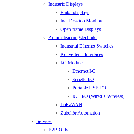
Industrie Displays
Einbaudisplays
Ind. Desktop Monitore
Open-frame Displays
Automatisierungstechnik
Industrial Ethernet Switches
Konverter + Interfaces
I/O Module
Ethernet I/O
Serielle I/O
Portable USB I/O
IOT I/O (Wired + Wireless)
LoRaWAN
Zubehör Automation
Service
B2B Only