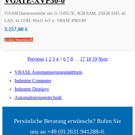
VGATE-XVP30-0
VISAM Datenvermittler mit i5-1145G7E, 8GB RAM, 256GB SSD, 4x
LAN, 4x COM, Win11 IoT u. VBASE-PRO-RT
3.257,00
€
In den Warenkorb
Previous
1
2
3
4
5
6
7
8
…
17
18
19
Next
VBASE Automatisierungsplattform
Industrie Computer
Industrie Displays
Automatisierungstechnik
Persönliche Beratung erwünscht? Rufen Sie
uns an +49 (0) 2631 941288-0.