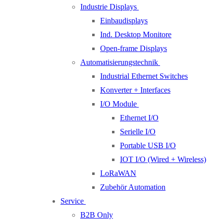
Industrie Displays
Einbaudisplays
Ind. Desktop Monitore
Open-frame Displays
Automatisierungstechnik
Industrial Ethernet Switches
Konverter + Interfaces
I/O Module
Ethernet I/O
Serielle I/O
Portable USB I/O
IOT I/O (Wired + Wireless)
LoRaWAN
Zubehör Automation
Service
B2B Only