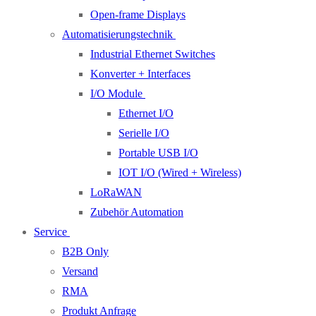
Open-frame Displays
Automatisierungstechnik
Industrial Ethernet Switches
Konverter + Interfaces
I/O Module
Ethernet I/O
Serielle I/O
Portable USB I/O
IOT I/O (Wired + Wireless)
LoRaWAN
Zubehör Automation
Service
B2B Only
Versand
RMA
Produkt Anfrage