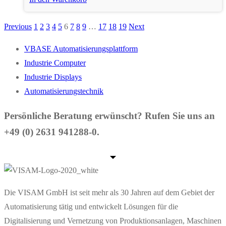
Previous
1
2
3
4
5
6
7
8
9
…
17
18
19
Next
Seitennummerierung
der
VBASE Automatisierungsplattform
Industrie Computer
Beiträge
Industrie Displays
Automatisierungstechnik
Persönliche Beratung erwünscht? Rufen Sie uns an
+49 (0) 2631 941288-0.
Die VISAM GmbH ist seit mehr als 30 Jahren auf dem Gebiet der
Automatisierung tätig und entwickelt Lösungen für die
Digitalisierung und Vernetzung von Produktionsanlagen, Maschinen