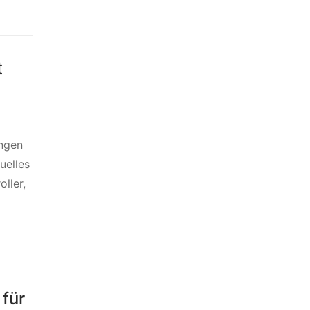
t
ngen
uelles
ller,
 für