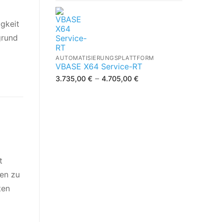
gkeit
grund
AUTOMATISIERUNGSPLATTFORM
VBASE X64 Service-RT
–
3.735,00
€
4.705,00
€
t
ren zu
ten