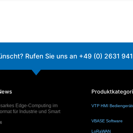
ünscht? Rufen Sie uns an +49 (0) 2631 94
 News
Produktkategor
ssarkes Edge-Computing im
VTP HMI Bediengerä
rmat für Industrie und Smart
VBASE Software
(10)
26
LoRaWAN
(15)