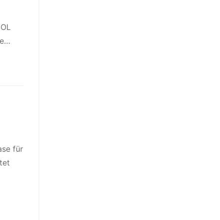
EOL
de…
ase für
tet