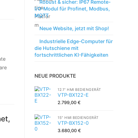
Robust & sicher: IP67 Remote-
I/O-Modul für Profinet, Modbus,
MQTT
Neue Website, jetzt mit Shop!
Industrielle Edge-Computer für
die Hutschiene mit
fortschrittlichen KI-Fähigkeiten
ate
are
NEUE PRODUKTE
12.1" HMI BEDIENGERÄT
VTP-BX122-E
2.799,00
€
et,
15" HMI BEDIENGERÄT
VTP-BX152-0
3.680,00
€