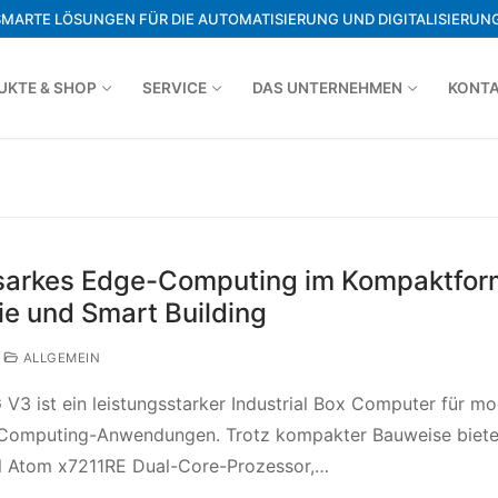
SMARTE LÖSUNGEN FÜR DIE AUTOMATISIERUNG UND DIGITALISIERUNG
UKTE & SHOP
SERVICE
DAS UNTERNEHMEN
KONT
sarkes Edge-Computing im Kompaktfor
rie und Smart Building
ALLGEMEIN
3 ist ein leistungsstarker Industrial Box Computer für m
Computing-Anwendungen. Trotz kompakter Bauweise biete
el Atom x7211RE Dual-Core-Prozessor,…