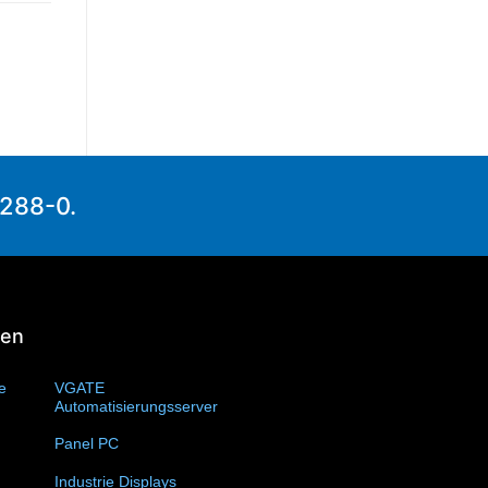
1288-0.
ien
te
(11)
VGATE
Automatisierungsserver
(4)
Panel PC
(11)
Industrie Displays
(57)