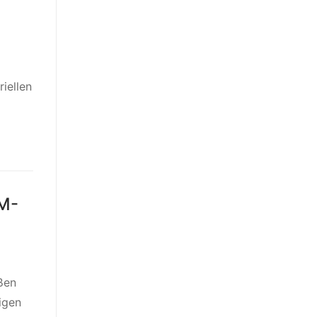
riellen
PM-
ßen
igen