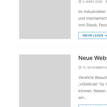
5. MÄRZ 2026
Im industrielle
und mechanisch
von Staub, Feuc
MEHR LESEN 
Neue Websi
13. NOVEMBER 2
Verehrte Besuch
„VISAM.de“ für 
können. Neben 
wir…