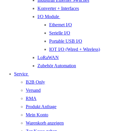
Industrial Ethernet Switches
Konverter + Interfaces
I/O Module
Ethernet I/O
Serielle I/O
Portable USB I/O
IOT I/O (Wired + Wireless)
LoRaWAN
Zubehör Automation
Service
B2B Only
Versand
RMA
Produkt Anfrage
Mein Konto
Warenkorb anzeigen