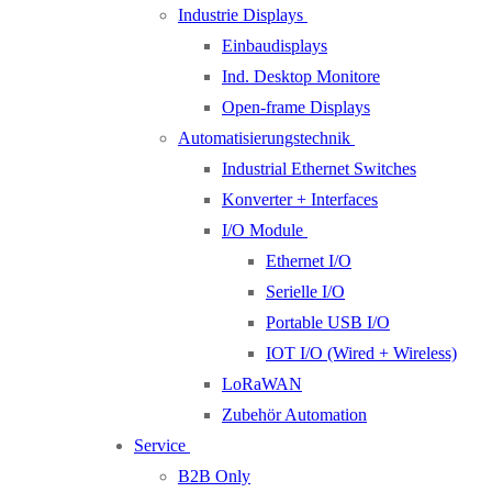
Industrie Displays
Einbaudisplays
Ind. Desktop Monitore
Open-frame Displays
Automatisierungstechnik
Industrial Ethernet Switches
Konverter + Interfaces
I/O Module
Ethernet I/O
Serielle I/O
Portable USB I/O
IOT I/O (Wired + Wireless)
LoRaWAN
Zubehör Automation
Service
B2B Only