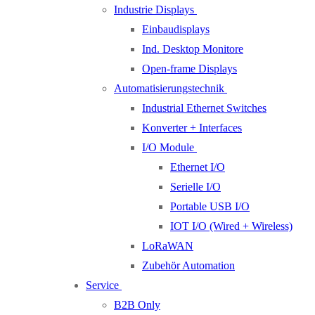
Industrie Displays
Einbaudisplays
Ind. Desktop Monitore
Open-frame Displays
Automatisierungstechnik
Industrial Ethernet Switches
Konverter + Interfaces
I/O Module
Ethernet I/O
Serielle I/O
Portable USB I/O
IOT I/O (Wired + Wireless)
LoRaWAN
Zubehör Automation
Service
B2B Only