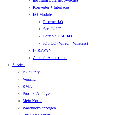
Industrial Ethernet Switches
Konverter + Interfaces
I/O Module
Ethernet I/O
Serielle I/O
Portable USB I/O
IOT I/O (Wired + Wireless)
LoRaWAN
Zubehör Automation
Service
B2B Only
Versand
RMA
Produkt Anfrage
Mein Konto
Warenkorb anzeigen