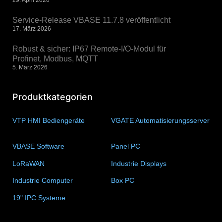
29. April 2026
Service-Release VBASE 11.7.8 veröffentlicht
17. März 2026
Robust & sicher: IP67 Remote-I/O-Modul für
Profinet, Modbus, MQTT
5. März 2026
Produktkategorien
VTP HMI Bediengeräte
(11)
VGATE Automatisierungsserver
(4)
VBASE Software
(10)
Panel PC
(11)
LoRaWAN
(15)
Industrie Displays
(57)
Industrie Computer
(34)
Box PC
(6)
19" IPC Systeme
(6)