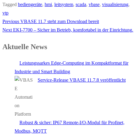
Tagged
bediengeräte
,
hmi
,
leitsystem
,
scada
,
vbase
,
visualisierung
,
vtp
Previous
Previous
VBASE 11.7 steht zum Download bereit
Beitragsnavigation
Next
post:
Next
EKI-7700 – Sicher im Betrieb, komfortabel in der Einrichtung.
post:
Aktuelle News
Leistungssarkes Edge-Computing im Kompaktformat für
Industrie und Smart Building
Service-Release VBASE 11.7.8 veröffentlicht
Robust & sicher: IP67 Remote-I/O-Modul für Profinet,
Modbus, MQTT