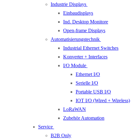
Industrie Displays
Einbaudisplays
Ind. Desktop Monitore
Open-frame Displays
Automatisierungstechnik
Industrial Ethernet Switches
Konverter + Interfaces
I/O Module
Ethernet I/O
Serielle I/O
Portable USB I/O
IOT I/O (Wired + Wireless)
LoRaWAN
Zubehör Automation
Service
B2B Only