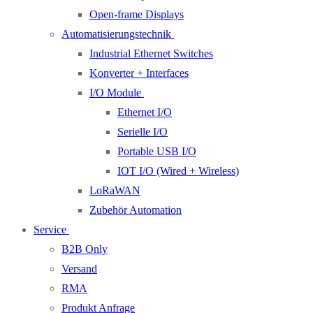
Open-frame Displays
Automatisierungstechnik
Industrial Ethernet Switches
Konverter + Interfaces
I/O Module
Ethernet I/O
Serielle I/O
Portable USB I/O
IOT I/O (Wired + Wireless)
LoRaWAN
Zubehör Automation
Service
B2B Only
Versand
RMA
Produkt Anfrage