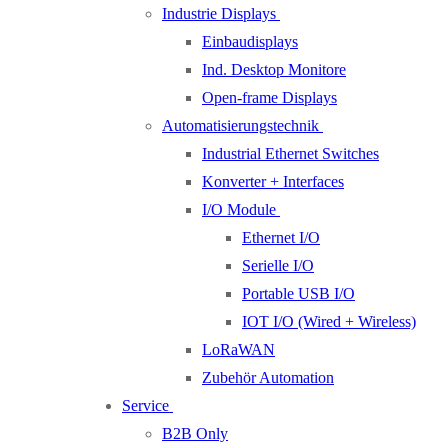
Industrie Displays
Einbaudisplays
Ind. Desktop Monitore
Open-frame Displays
Automatisierungstechnik
Industrial Ethernet Switches
Konverter + Interfaces
I/O Module
Ethernet I/O
Serielle I/O
Portable USB I/O
IOT I/O (Wired + Wireless)
LoRaWAN
Zubehör Automation
Service
B2B Only