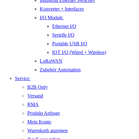
Industrial Ethernet Switches
Konverter + Interfaces
I/O Module
Ethernet I/O
Serielle I/O
Portable USB I/O
IOT I/O (Wired + Wireless)
LoRaWAN
Zubehör Automation
Service
B2B Only
Versand
RMA
Produkt Anfrage
Mein Konto
Warenkorb anzeigen