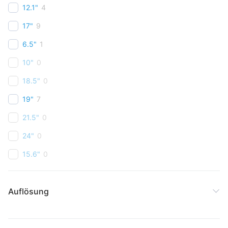
12.1"
4
17"
9
6.5"
1
10"
0
18.5"
0
19"
7
21.5"
0
24"
0
15.6"
0
Auflösung