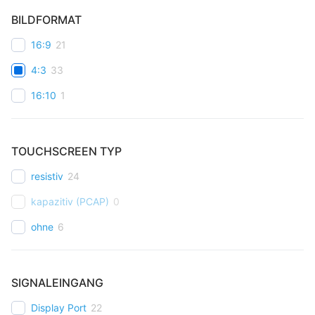
BILDFORMAT
16:9
21
4:3
33
16:10
1
TOUCHSCREEN TYP
resistiv
24
kapazitiv (PCAP)
0
ohne
6
SIGNALEINGANG
Display Port
22