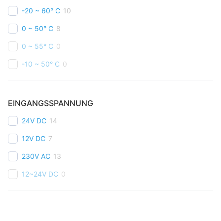
-20 ~ 60° C
10
0 ~ 50° C
8
0 ~ 55° C
0
-10 ~ 50° C
0
EINGANGSSPANNUNG
24V DC
14
12V DC
7
230V AC
13
12~24V DC
0