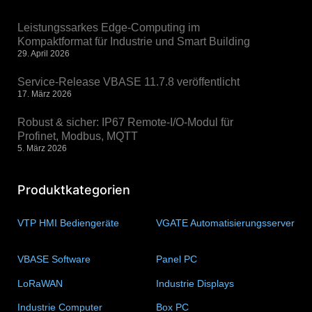
Leistungssarkes Edge-Computing im
Kompaktformat für Industrie und Smart Building
29. April 2026
Service-Release VBASE 11.7.8 veröffentlicht
17. März 2026
Robust & sicher: IP67 Remote-I/O-Modul für
Profinet, Modbus, MQTT
5. März 2026
Produktkategorien
VTP HMI Bediengeräte
(11)
VGATE Automatisierungsserver
(4)
VBASE Software
(10)
Panel PC
(11)
LoRaWAN
(15)
Industrie Displays
(57)
Industrie Computer
(34)
Box PC
(6)