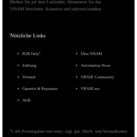
Bleiben Sie auf dem Laufenden. Abonnieren Sie den
VISAM Newsletter. Kostenlos und jederzeit kündbar.
Nützliche Links
B2B Only!
Über VISAM
Zahlung
Automation News
Versand
VBASE Community
Garantie & Reparatur
VBASE.net
AGB
*) alle Preisangaben rein netto, zzgl. ges. MwSt. und Versandkosten