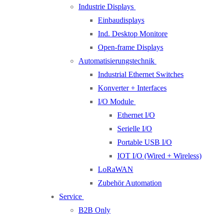
Industrie Displays
Einbaudisplays
Ind. Desktop Monitore
Open-frame Displays
Automatisierungstechnik
Industrial Ethernet Switches
Konverter + Interfaces
I/O Module
Ethernet I/O
Serielle I/O
Portable USB I/O
IOT I/O (Wired + Wireless)
LoRaWAN
Zubehör Automation
Service
B2B Only