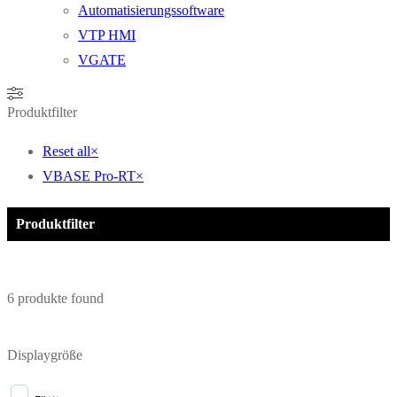
Automatisierungssoftware
VTP HMI
VGATE
Produktfilter
Reset all
×
VBASE Pro-RT
×
Produktfilter
6
produkte found
Displaygröße