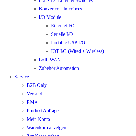
Industrial Ethernet Switches
Konverter + Interfaces
I/O Module
Ethernet I/O
Serielle I/O
Portable USB I/O
IOT I/O (Wired + Wireless)
LoRaWAN
Zubehör Automation
Service
B2B Only
Versand
RMA
Produkt Anfrage
Mein Konto
Warenkorb anzeigen