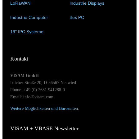
LoRaWAN
(15)
Industrie Displays
(57)
Industrie Computer
(34)
Box PC
(6)
19" IPC Systeme
(6)
Kontakt
VISAM GmbH
Irlicher Straße 20, D-56567 Neuwied
Phone: +49 (0) 2631 941288-0
Email: info@visam.com
Weitere Möglichkeiten und Bürozeiten.
VISAM + VBASE Newsletter