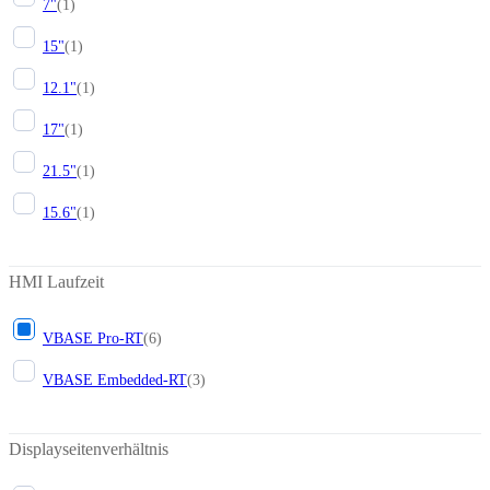
7"
(
1
)
15"
(
1
)
12.1"
(
1
)
17"
(
1
)
21.5"
(
1
)
15.6"
(
1
)
HMI Laufzeit
VBASE Pro-RT
(
6
)
VBASE Embedded-RT
(
3
)
Displayseitenverhältnis