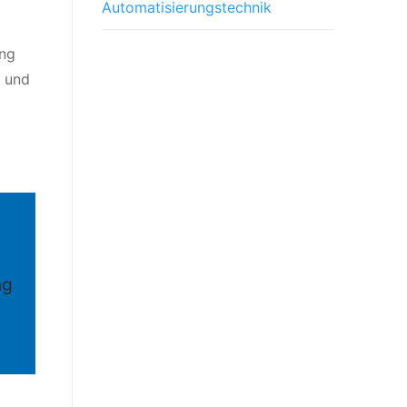
Automatisierungstechnik
ung
g und
ng