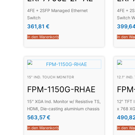
4FE + 2SFP Managed Ethernet
4FE + 2S
Switch
Switch 
361,81
€
399,6
In den Warenkorb
In den Wa
15" IND. TOUCH MONITOR
12.1" IN
FPM-1150G-RHAE
FPM
15″ XGA Ind. Monitor w/ Resistive TS,
12″ TFT 
HDMI, Die-casting aluminium chassis
x 768 XG
12V DC in
563,57
€
490,8
In den Warenkorb
In den Wa