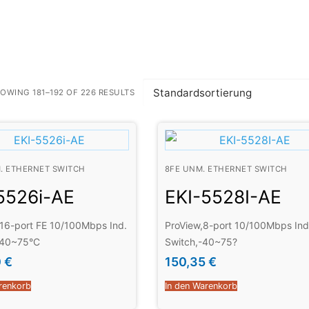
OWING 181–192 OF 226 RESULTS
. ETHERNET SWITCH
8FE UNM. ETHERNET SWITCH
5526i-AE
EKI-5528I-AE
 16-port FE 10/100Mbps Ind.
ProView,8-port 10/100Mbps Ind
-40~75°C
Switch,-40~75?
0
€
150,35
€
renkorb
In den Warenkorb