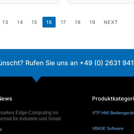
13
14
15
16
17
18
19
NEXT
ünscht? Rufen Sie uns an +49 (0) 2631 94
 News
Produktkategor
ssarkes Edge-Computing im
VTP HMI Bediengerä
rmat für Industrie und Smart
VBASE Software
(10)
26