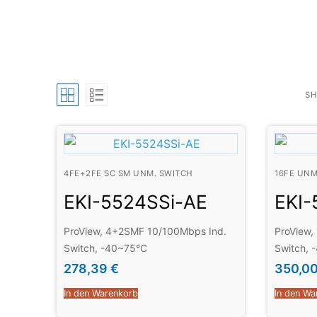
SH
4FE+2FE SC SM UNM. SWITCH
16FE UNM
EKI-5524SSi-AE
EKI-
ProView, 4+2SMF 10/100Mbps Ind.
ProView,
Switch, -40~75°C
Switch, 
278,39
€
350,0
In den Warenkorb
In den Wa