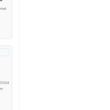
rnet
 (1024
en