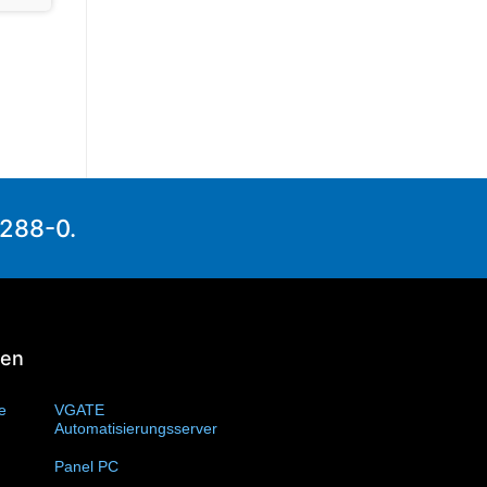
1288-0.
ien
te
(11)
VGATE
Automatisierungsserver
(4)
Panel PC
(11)