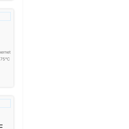
ernet
~75°C
E