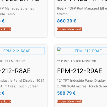
FP Managed Ethernet
8GE + 4SFP Port Managed Ethe
Wide Temp
Switch
4
€
860,39
€
renkorb
In den Warenkorb
D. TOUCH MONITOR
12.1" IND. TOUCH MONITOR
-212-R8AE
FPM-212-R9AE
Industrie Panel Display (1024
12″ TFT Industrie Panel Display
A) mit res. Touch Screen,
x 768 XGA) mit res. Touch Scre
kl. Netzteil
(24V DC)
2
€
588,79
€
renkorb
In den Warenkorb