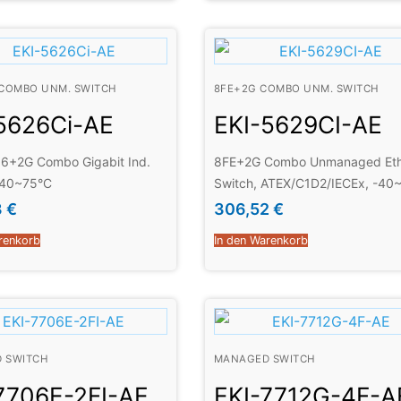
 COMBO UNM. SWITCH
8FE+2G COMBO UNM. SWITCH
5626Ci-AE
EKI-5629CI-AE
16+2G Combo Gigabit Ind.
8FE+2G Combo Unmanaged Eth
-40~75°C
Switch, ATEX/C1D2/IECEx, -40
3
€
306,52
€
renkorb
In den Warenkorb
 SWITCH
MANAGED SWITCH
7706E-2FI-AE
EKI-7712G-4F-A