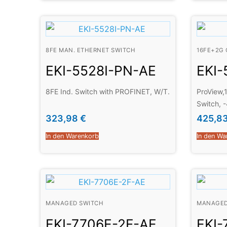
8FE MAN. ETHERNET SWITCH
16FE+2G
EKI-5528I-PN-AE
EKI-
8FE Ind. Switch with PROFINET, W/T.
ProView,
Switch, 
323,98
€
425,8
In den Warenkorb
In den Wa
MANAGED SWITCH
MANAGED
EKI-7706E-2F-AE
EKI-