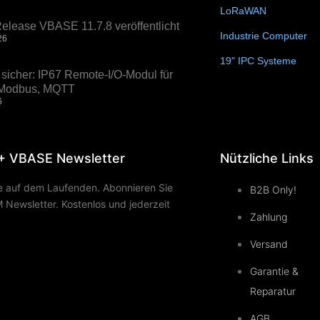
LoRaWAN
(15)
elease VBASE 11.7.8 veröffentlicht
Industrie Computer
(3
26
19" IPC Systeme
(6)
sicher: IP67 Remote-I/O-Modul für
, Modbus, MQTT
6
+ VBASE Newsletter
Nützliche Links
ie auf dem Laufenden. Abonnieren Sie
B2B Only!
Newsletter. Kostenlos und jederzeit
Zahlung
Versand
Garantie &
Reparatur
AGB