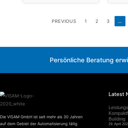
PREVIOUS
1
2
3
…
Persönliche Beratung erw
Latest
Leistung
Kompaktfo
Die VISAM GmbH ist seit mehr als 30 Jahren
Building
auf dem Gebiet der Automatisierung tätig
29. April 20