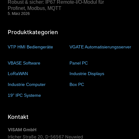
Robust & sicher: IP67 Remote-I/O-Modul für
Profinet, Modbus, MQTT
5. März 2026
Produktkategorien
VTP HMI Bediengeräte
(11)
VGATE Automatisierungsserver
(4)
VBASE Software
(10)
Panel PC
(11)
LoRaWAN
(15)
Industrie Displays
(57)
Industrie Computer
(34)
Box PC
(6)
19" IPC Systeme
(6)
Kontakt
VISAM GmbH
Irlicher Straße 20, D-56567 Neuwied