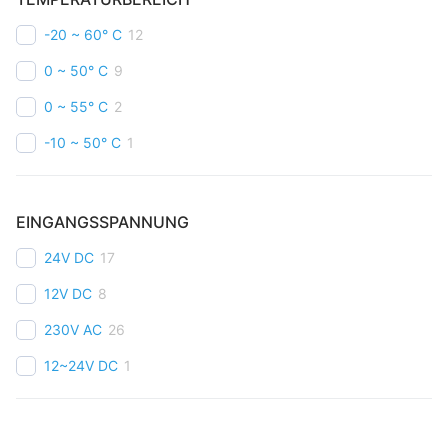
-20 ~ 60° C
12
0 ~ 50° C
9
0 ~ 55° C
2
-10 ~ 50° C
1
EINGANGSSPANNUNG
24V DC
17
12V DC
8
230V AC
26
12~24V DC
1