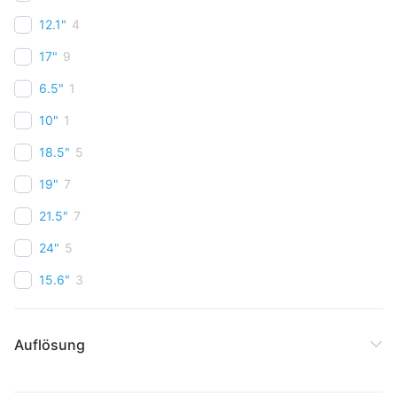
12.1"
4
17"
9
6.5"
1
10"
1
18.5"
5
19"
7
21.5"
7
24"
5
15.6"
3
Auflösung