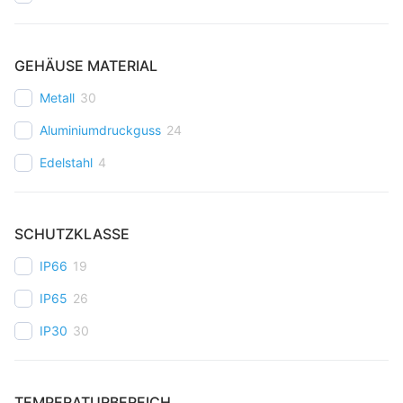
GEHÄUSE MATERIAL
Metall
30
Aluminiumdruckguss
24
Edelstahl
4
SCHUTZKLASSE
IP66
19
IP65
26
IP30
30
TEMPERATURBEREICH