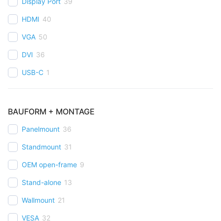
Display Port
39
HDMI
40
VGA
50
DVI
36
USB-C
1
BAUFORM + MONTAGE
Panelmount
36
Standmount
31
OEM open-frame
9
Stand-alone
13
Wallmount
21
VESA
32