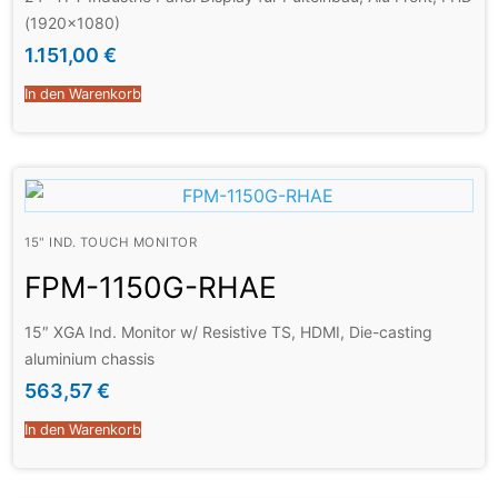
(1920×1080)
1.151,00
€
In den Warenkorb
15" IND. TOUCH MONITOR
FPM-1150G-RHAE
15″ XGA Ind. Monitor w/ Resistive TS, HDMI, Die-casting
aluminium chassis
563,57
€
In den Warenkorb