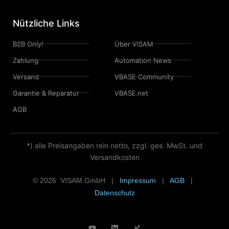
Nützliche Links
B2B Only!
Über VISAM
Zahlung
Automation News
Versand
VBASE Community
Garantie & Reparatur
VBASE.net
AGB
*) alle Preisangaben rein netto, zzgl. ges. MwSt. und
Versandkosten
© 2026 VISAM GmbH |
Impressum
|
AGB
|
Datenschutz