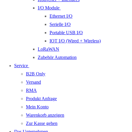
I/O Module
Ethernet I/O
Serielle I/O
Portable USB I/O
IOT I/O (Wired + Wireless)
LoRaWAN
Zubehör Automation
Service
B2B Only
Versand
RMA
Produkt Anfrage
Mein Konto
Warenkorb anzeigen
Zur Kasse gehen
Das Unternehmen