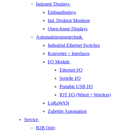
Industrie Displays
Einbaudisplays
Ind. Desktop Monitore
Open-frame Displays
Automatisierungstechnik
Industrial Ethernet Switches
Konverter + Interfaces
I/O Module
Ethernet I/O
Serielle I/O
Portable USB I/O
IOT I/O (Wired + Wireless)
LoRaWAN
Zubehör Automation
Service
B2B Only